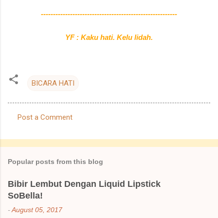
--------------------------------------------------------
YF : Kaku hati. Kelu lidah.
BICARA HATI
Post a Comment
C
o
m
Popular posts from this blog
m
e
Bibir Lembut Dengan Liquid Lipstick
SoBella!
n
t
-
August 05, 2017