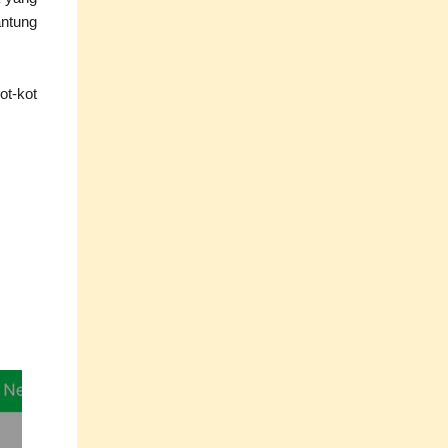
antung
ot-kot