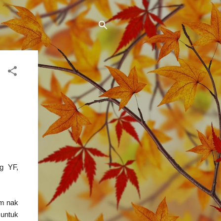
g YF,
am nak
 untuk