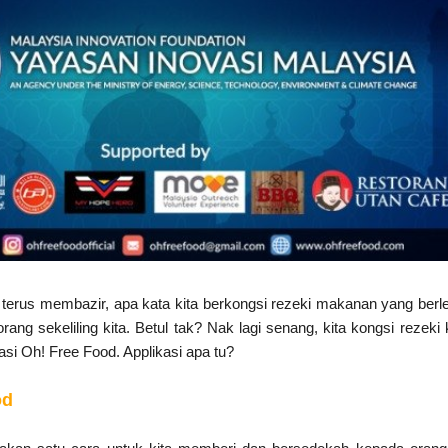
terus membazir, apa kata kita berkongsi rezeki makanan yang berl
ang sekeliling kita. Betul tak? Nak lagi senang, kita kongsi rezeki k
i Oh! Free Food. Applikasi apa tu?
od