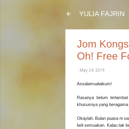
YULIA FAJRIN
Jom Kongsi
Oh! Free F
-
May 24, 2019
Assalamualaikum!
Rasanya belum terlamba
khususnya yang beragama Is
Okaylah. Bulan puasa ni s
beli semuakan. Kalau tak be