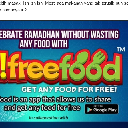
rlebih masak. Ish ish ish! Mesti ada makanan yang tak terusik pun s
r namanya tu?