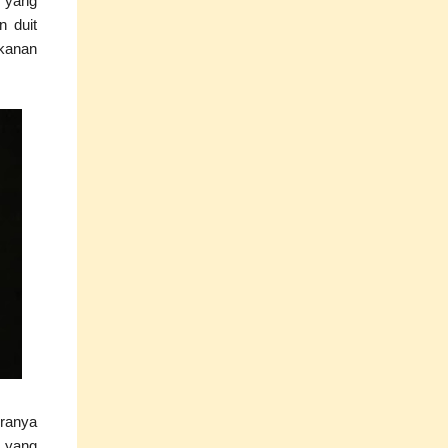
g yang
n duit
akanan
iranya
a yang