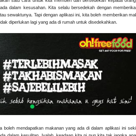
upakan satu cara untuk kita memberi dan bersedekah kepada oran
rada dalam kesusahan. Kita selalu bersedekah dengan memberika
atau sewaktunya. Tapi dengan aplikasi ini, kita boleh memberikan m
tidak diperlukan lagi yang ada di rumah untuk disedekahkan.
juga boleh mendapatkan makanan yang ada di dalam aplikasi ini sek
ada dalam kesulitan. Iyalah, keadaan kita ni pun kita tak jangka ap