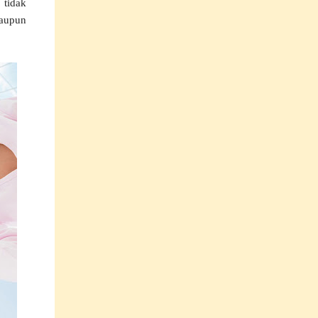
 tidak
laupun