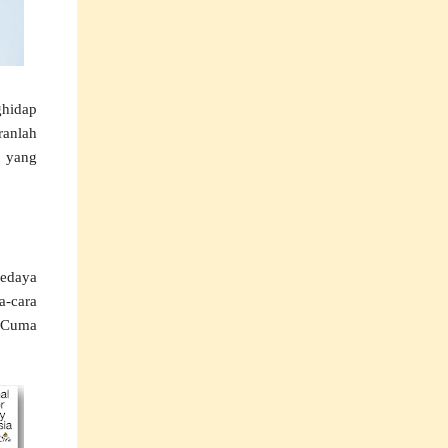
ghidap
ranlah
 yang
sedaya
a-cara
 Cuma