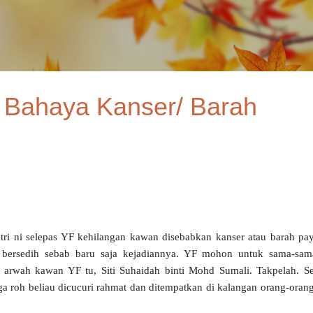
Skip to main content
 Bahaya Kanser/ Barah
ntri ni selepas YF kehilangan kawan disebabkan kanser atau barah pa
gi bersedih sebab baru saja kejadiannya. YF mohon untuk sama-sam
k arwah kawan YF tu, Siti Suhaidah binti Mohd Sumali. Takpelah. 
a roh beliau dicucuri rahmat dan ditempatkan di kalangan orang-oran