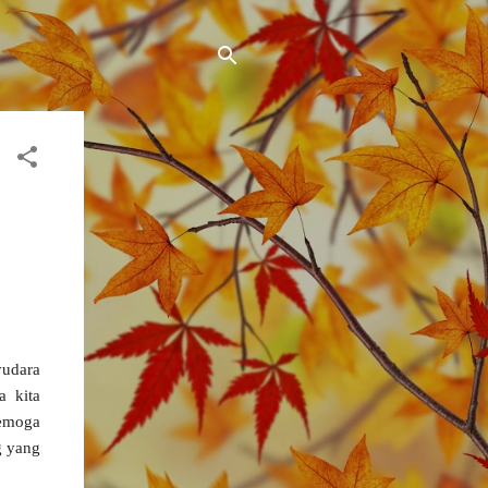
yudara
a kita
Semoga
g yang