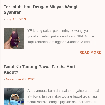
atas, Cornflakes Madu, Strawberry Semprit &
Ter’jatuh’ Hati Dengan Minyak Wangi
Rose Makmur Setelah dicuba dengan pelbagai
Syahirah
cara, aku jumpa beberapa sebab kenapa aku
-
July 10, 2018
suka liquid lipstick ni dan kenapa aku tak berapa
suka juga. Tapi mostly suka gila! Yang part tak
YF jarang sekali pakai minyak wangi ya
suka tu boleh adjust. Don't worry! Aku start
youallls. Selalu pakai deodorant NIVEA tu je.
dengan yang elok dulu lah ek! Pros 1) OMG!
Tapi kelmarin tersinggah Guardian. Alahai.
Ringan gila tekstur dia bila dah kering. Serious!
Lemah iman dan wallet . 🤣 Jalan punya jalan
2) Bila dah kering, sentuh plak bibirkan. Alahai!
READ MORE
dalam Guardian, ternampaklah minyak wangi
Lembut plak jadinya bibir ni and smooth gitu. 3)
Syahirah ni. Kebetulan ada sale . RM18 je tau.
Bila minum air, still nampak bekas lipstick kat
Harga adal tak pasti plak. May be dalam RM20
gelas tapi tak obvious pun. Sikit sangat. Tapi tak
Betul Ke Tudung Bawal Fareha Anti
macam tu. Dah lama tak pakai perfume , ambil
tahu lah kalau dah minum bergelas-gelas dan
Kedut?
lah satu yang warna keunguan ni dengan
makan berpinggan-pinggan. 4) Senang nak
-
November 05, 2020
redhanya sebab tak tahu lah wangian dia tu
cuci. Tak perl...
tahan lama ke tak. Warna ungu ni namanya
Assalamualaikum dan salam sejahtera semua!
Magnifique ya anak-anak semua. Bau sweet-
YF bukanlah pemakai tudung bawal tegar tapi
sweet gitu. Lembut je. Bertambah plak dengan
sekali sekala teringin jugalah nak berbawal kan.
hasutan adik perempuan. Zassss rembat satu