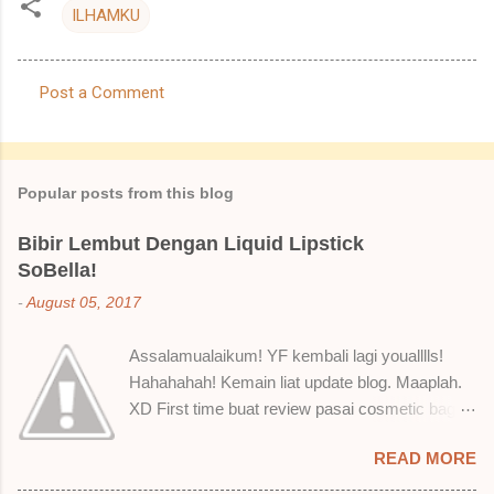
ILHAMKU
Post a Comment
C
o
m
Popular posts from this blog
m
e
Bibir Lembut Dengan Liquid Lipstick
SoBella!
n
t
-
August 05, 2017
s
Assalamualaikum! YF kembali lagi youalllls!
Hahahahah! Kemain liat update blog. Maaplah.
XD First time buat review pasai cosmetic bagai
ni. Sejak bila tah jadi hantu make up. T.T Okay!
READ MORE
Nak jadikan cerita, a ku baru je beli liquid lipstick
brand SoBella ni. Siap beli 3 kau! Adeh! Dari