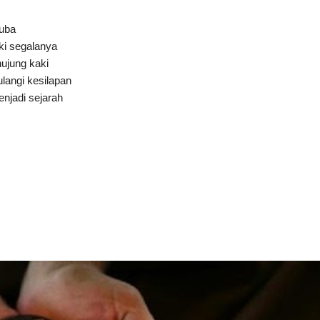
cuba
i segalanya
hujung kaki
langi kesilapan
njadi sejarah