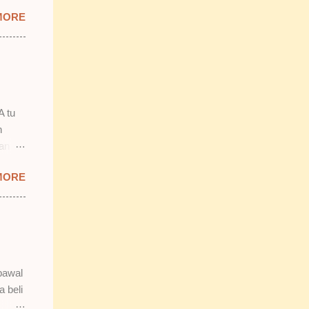
prit &
MORE
ab
mostly
ang
 2)
smooth
n.
A tu
n
lan
 tu.
MORE
 tapi
b tu,
bawal
n tak
a beli