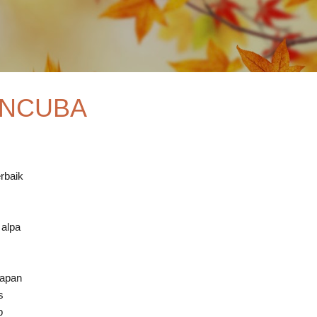
Skip to main content
ENCUBA
rbaik
 alpa
lapan
s
b