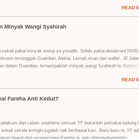
i. Siap beli 3 kau! Adeh! Dari atas, Cornflakes Madu, Strawberry Sem
READ 
mur Setelah dicuba dengan pelbagai cara, aku jumpa beberapa seb
u suka liquid lipstick ni dan kenapa aku tak berapa suka juga. Tapi 
! Yang part tak suka tu boleh adjust. Don't worry! Aku start dengan y
an Minyak Wangi Syahirah
 lah ek! Pros 1) OMG! Ringan gila tekstur dia bila dah kering. Serious!
kering, sentuh plak bibirkan. Alahai! Lembut plak jadinya bibir ni and 
Bila minum air, still nampak bekas lipstick kat gelas tapi tak obvious pu
 sekali pakai minyak wangi ya youallls. Selalu pakai deodorant NIVE
gat. Tapi tak tahu lah kalau dah minum bergelas-gelas dan makan
kelmarin tersinggah Guardian. Alahai. Lemah iman dan wallet . 🤣 Jala
n-pinggan. 4) Senang nak cuci. Tak perl...
lan dalam Guardian, ternampaklah minyak wangi Syahirah ni. Kebetu
 . RM18 je tau. Harga adal tak pasti plak. May be dalam RM20 macam
READ 
 tak pakai perfume , ambil lah satu yang warna keunguan ni dengan
sebab tak tahu lah wangian dia tu tahan lama ke tak. Warna ungu ni
Magnifique ya anak-anak semua. Bau sweet-sweet gitu. Lembut je.
al Fareha Anti Kedut?
h plak dengan hasutan adik perempuan. Zassss rembat satu katanya
 yang bayorrr. 😭 Lepas tu, YF pakailah pergi kerja. So aktiviti tak
sangat. Duduk dalam aircond je. Dari pagi sampai petang nak maghri
alaikum dan salam sejahtera semua! YF bukanlah pemakai tudung 
till ada lagi. Wehuuu. YF suka gila kot! Hahahaha! Bukan apa. Kita pu
i sekali sekala teringin jugalah nak berbawal kan. Baru-baru ni, YF ad
au diri sendiri masam macam bau budak sekolah balik rumah kan.
udung bawal dari seorang ejen Fareha ni, iaitu @mytudungsister .