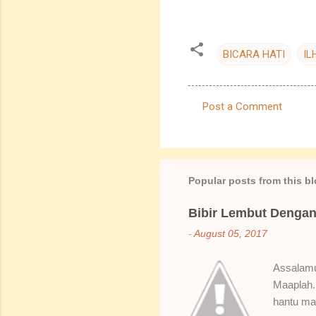
BICARA HATI
IL
Post a Comment
C
o
m
m
Popular posts from this b
e
Bibir Lembut Dengan 
n
-
August 05, 2017
t
s
Assalamua
Maaplah. 
hantu mak