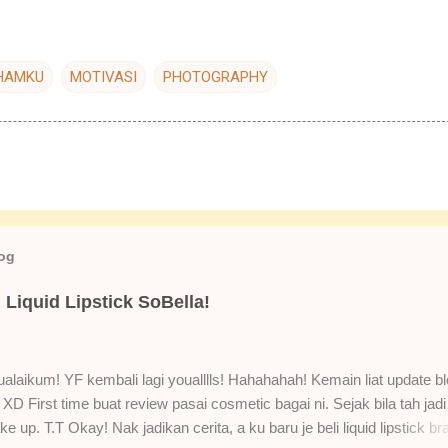
HAMKU
MOTIVASI
PHOTOGRAPHY
log
Liquid Lipstick SoBella!
laikum! YF kembali lagi youalllls! Hahahahah! Kemain liat update bl
XD First time buat review pasai cosmetic bagai ni. Sejak bila tah jadi
e up. T.T Okay! Nak jadikan cerita, a ku baru je beli liquid lipstick br