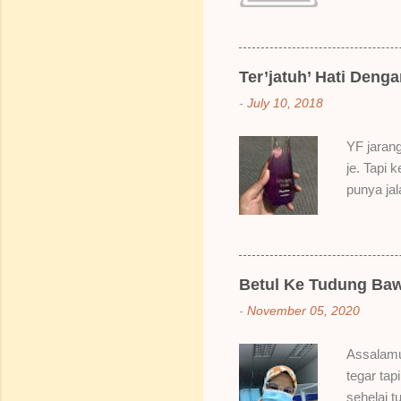
SoBella n
Rose Mak
kenapa ak
suka gila
Ter’jatuh’ Hati Deng
elok dulu
-
July 10, 2018
Bila dah 
gitu. 3) 
YF jarang
Sikit san
je. Tapi 
berpingga
punya ja
ada sale
Dah lama
redhanya 
namanya 
Betul Ke Tudung Baw
Bertamba
-
November 05, 2020
hakak dia
berpeluh 
Assalamu
bau dia s
tegar tap
naklah b
sehelai t