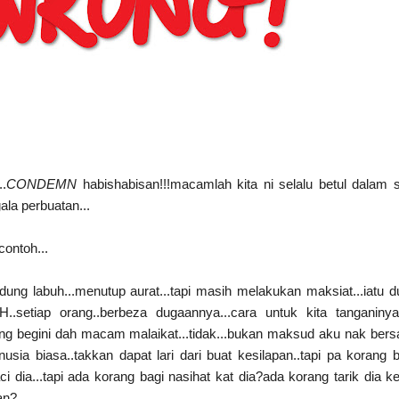
..
CONDEMN
habishabisan!!!macamlah kita ni selalu betul dalam 
ala perbuatan...
contoh...
ung labuh...menutup aurat...tapi masih melakukan maksiat...iatu 
.setiap orang..berbeza dugaannya...cara untuk kita tanganinya
ng begini dah macam malaikat...tidak...bukan maksud aku nak ber
usia biasa..takkan dapat lari dari buat kesilapan..tapi
pa korang 
ci dia...tapi ada korang bagi nasihat kat dia?ada korang tarik dia ke
an?