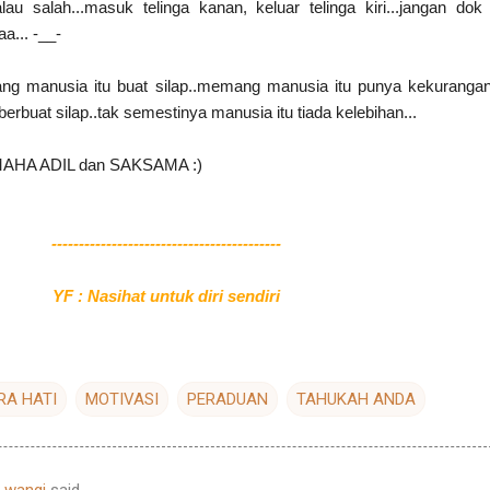
lau salah...masuk telinga kanan, keluar telinga kiri...jangan dok
aa... -__-
ng manusia itu buat silap..memang manusia itu punya kekurangan.
erbuat silap..tak semestinya manusia itu tiada kelebihan...
MAHA ADIL dan SAKSAMA :)
------------------------------------------
YF : Nasihat untuk diri sendiri
RA HATI
MOTIVASI
PERADUAN
TAHUKAH ANDA