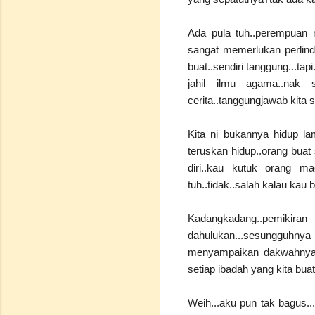
Ada pula tuh..perempuan m
sangat memerlukan perlindu
buat..sendiri tanggung...t
jahil ilmu agama..nak 
cerita..tanggungjawab kit
Kita ni bukannya hidup l
teruskan hidup..orang buat
diri..kau kutuk orang ma
tuh..tidak..salah kalau kau 
Kadangkadang..pemikira
dahulukan...sesungguhny
menyampaikan dakwahnya...
setiap ibadah yang kita bua
Weih...aku pun tak bagus...