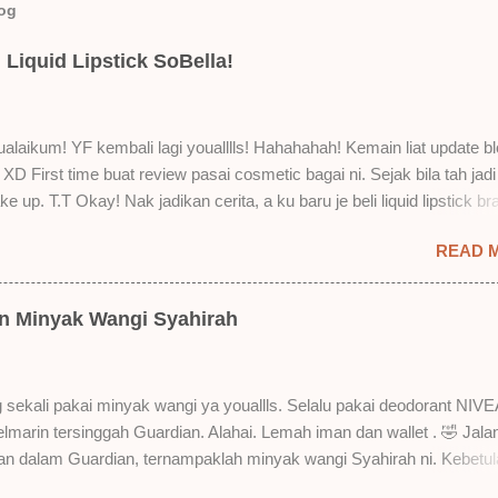
log
Liquid Lipstick SoBella!
laikum! YF kembali lagi youalllls! Hahahahah! Kemain liat update bl
XD First time buat review pasai cosmetic bagai ni. Sejak bila tah jadi
e up. T.T Okay! Nak jadikan cerita, a ku baru je beli liquid lipstick br
i. Siap beli 3 kau! Adeh! Dari atas, Cornflakes Madu, Strawberry Sem
READ 
mur Setelah dicuba dengan pelbagai cara, aku jumpa beberapa seb
u suka liquid lipstick ni dan kenapa aku tak berapa suka juga. Tapi 
! Yang part tak suka tu boleh adjust. Don't worry! Aku start dengan y
an Minyak Wangi Syahirah
 lah ek! Pros 1) OMG! Ringan gila tekstur dia bila dah kering. Serious!
kering, sentuh plak bibirkan. Alahai! Lembut plak jadinya bibir ni and 
Bila minum air, still nampak bekas lipstick kat gelas tapi tak obvious pu
 sekali pakai minyak wangi ya youallls. Selalu pakai deodorant NIVE
gat. Tapi tak tahu lah kalau dah minum bergelas-gelas dan makan
kelmarin tersinggah Guardian. Alahai. Lemah iman dan wallet . 🤣 Jala
n-pinggan. 4) Senang nak cuci. Tak perl...
lan dalam Guardian, ternampaklah minyak wangi Syahirah ni. Kebetu
 . RM18 je tau. Harga adal tak pasti plak. May be dalam RM20 macam