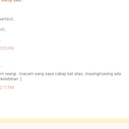
 wangi
said…
erfect...
t...
.
 2:05 PM
d…
m wangi : macam yang saya cakap kat atas...masingmasing ada
kelebihan :)
 2:11 PM