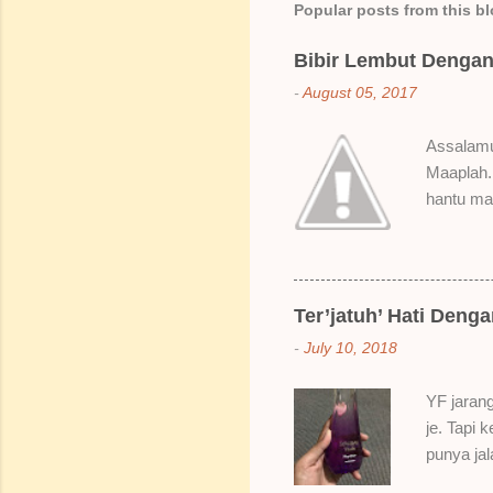
Popular posts from this b
Bibir Lembut Dengan 
-
August 05, 2017
Assalamua
Maaplah. 
hantu mak
SoBella n
Rose Mak
kenapa ak
suka gila
Ter’jatuh’ Hati Deng
elok dulu
-
July 10, 2018
Bila dah 
gitu. 3) 
YF jarang
Sikit san
je. Tapi 
berpingga
punya ja
ada sale