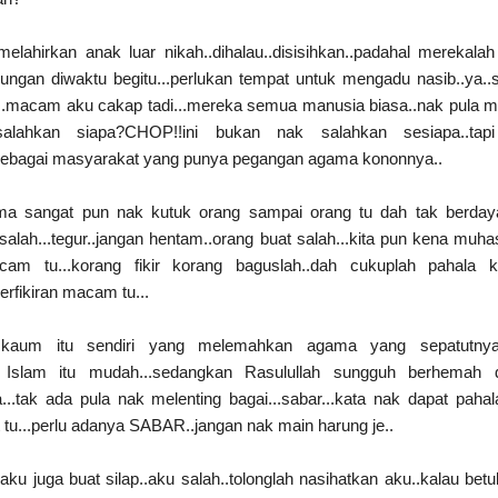
elahirkan anak luar nikah..dihalau..disisihkan..padahal merekala
ngan diwaktu begitu...perlukan tempat untuk mengadu nasib..ya..s
api..macam aku cakap tadi...mereka semua manusia biasa..nak pula 
salahkan siapa?CHOP!!ini bukan nak salahkan sesiapa..tap
a sebagai masyarakat yang punya pegangan agama kononnya..
ama sangat pun nak kutuk orang sampai orang tu dah tak berday
 salah...tegur..jangan hentam..orang buat salah...kita pun kena muh
cam tu...korang fikir korang baguslah..dah cukuplah pahala k
berfikiran macam tu...
n kaum itu sendiri yang melemahkan agama yang sepatutnya
a Islam itu mudah...sedangkan Rasulullah sungguh berhemah 
tak ada pula nak melenting bagai...sabar...kata nak dapat paha
t tu...perlu adanya SABAR..jangan nak main harung je..
aku juga buat silap..aku salah..tolonglah nasihatkan aku..kalau betul