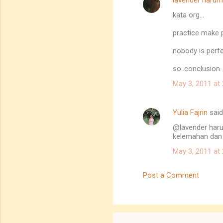
lavender harum
C
kata org...
o
m
practice make p
m
nobody is perfec
e
so..conclusion..
n
May 3, 2011 at
t
s
Yulia Fajrin
sai
@lavender haru
kelemahan dan 
May 3, 2011 at
Post a Comment