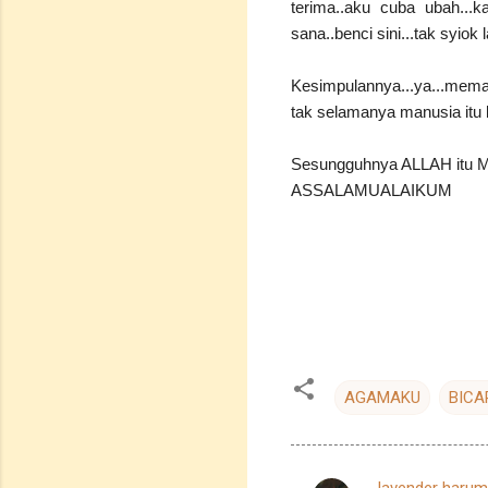
terima..aku cuba ubah...ka
sana..benci sini...tak syiok l
Kesimpulannya...ya...mema
tak selamanya manusia itu b
Sesungguhnya ALLAH itu 
ASSALAMUALAIKUM
AGAMAKU
BICA