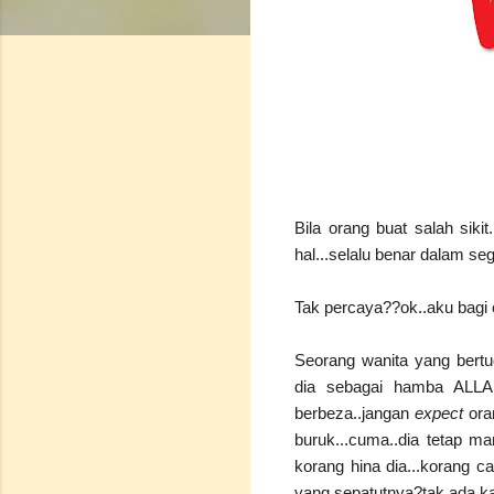
Bila orang buat salah sikit.
hal...selalu benar dalam seg
Tak percaya??ok..aku bagi 
Seorang wanita yang bertud
dia sebagai hamba ALLAH.
berbeza..jangan
expect
ora
buruk...cuma..dia tetap man
korang hina dia...korang ca
yang sepatutnya?tak ada k