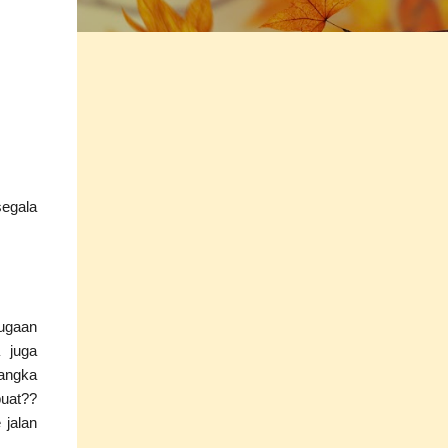
segala
dugaan
 juga
sangka
buat??
 jalan