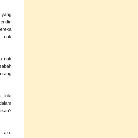
h yang
endiri
mereka
i nak
a nak
asabah
orang
 kita
dalam
lakan?
...aku