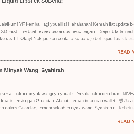
Liquid Lipstick SoBella!
laikum! YF kembali lagi youalllls! Hahahahah! Kemain liat update bl
XD First time buat review pasai cosmetic bagai ni. Sejak bila tah jadi
e up. T.T Okay! Nak jadikan cerita, a ku baru je beli liquid lipstick br
i. Siap beli 3 kau! Adeh! Dari atas, Cornflakes Madu, Strawberry Sem
READ 
mur Setelah dicuba dengan pelbagai cara, aku jumpa beberapa seb
u suka liquid lipstick ni dan kenapa aku tak berapa suka juga. Tapi 
! Yang part tak suka tu boleh adjust. Don't worry! Aku start dengan y
an Minyak Wangi Syahirah
 lah ek! Pros 1) OMG! Ringan gila tekstur dia bila dah kering. Serious!
kering, sentuh plak bibirkan. Alahai! Lembut plak jadinya bibir ni and 
Bila minum air, still nampak bekas lipstick kat gelas tapi tak obvious pu
 sekali pakai minyak wangi ya youallls. Selalu pakai deodorant NIVE
gat. Tapi tak tahu lah kalau dah minum bergelas-gelas dan makan
kelmarin tersinggah Guardian. Alahai. Lemah iman dan wallet . 🤣 Jala
n-pinggan. 4) Senang nak cuci. Tak perl...
lan dalam Guardian, ternampaklah minyak wangi Syahirah ni. Kebetu
 . RM18 je tau. Harga adal tak pasti plak. May be dalam RM20 macam
READ 
 tak pakai perfume , ambil lah satu yang warna keunguan ni dengan
sebab tak tahu lah wangian dia tu tahan lama ke tak. Warna ungu ni