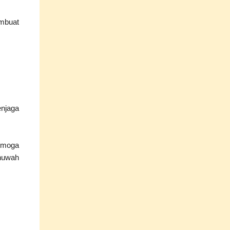
mbuat
njaga
Semoga
huwah