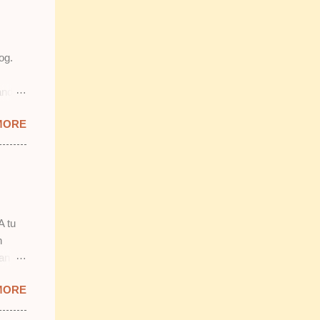
og.
and
prit &
MORE
ab
mostly
ang
 2)
smooth
n.
A tu
n
lan
 tu.
MORE