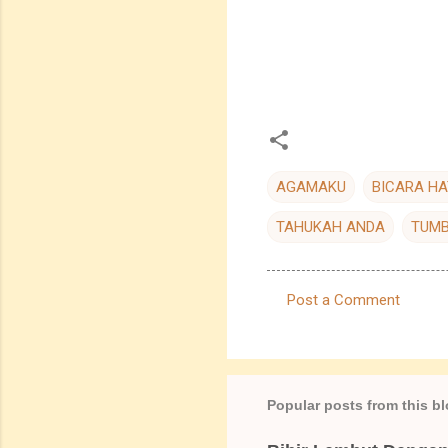
AGAMAKU
BICARA HA
TAHUKAH ANDA
TUM
Post a Comment
C
o
m
m
Popular posts from this b
e