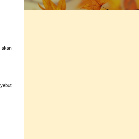
.
 akan
nyebut
.