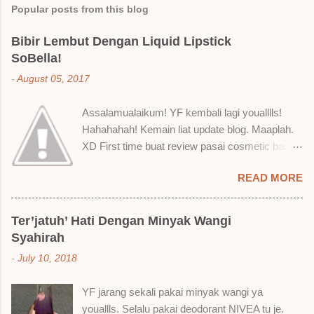
Popular posts from this blog
Bibir Lembut Dengan Liquid Lipstick
SoBella!
-
August 05, 2017
Assalamualaikum! YF kembali lagi youalllls!
Hahahahah! Kemain liat update blog. Maaplah.
XD First time buat review pasai cosmetic bagai
ni. Sejak bila tah jadi hantu make up. T.T Okay!
READ MORE
Nak jadikan cerita, a ku baru je beli liquid lipstick
brand SoBella ni. Siap beli 3 kau! Adeh! Dari
atas, Cornflakes Madu, Strawberry Semprit &
Ter’jatuh’ Hati Dengan Minyak Wangi
Rose Makmur Setelah dicuba dengan pelbagai
Syahirah
cara, aku jumpa beberapa sebab kenapa aku
-
July 10, 2018
suka liquid lipstick ni dan kenapa aku tak berapa
suka juga. Tapi mostly suka gila! Yang part tak
YF jarang sekali pakai minyak wangi ya
suka tu boleh adjust. Don't worry! Aku start
youallls. Selalu pakai deodorant NIVEA tu je.