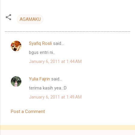
AGAMAKU
Syafiq Rosli
said…
C
bgus entri ni..
o
January 6, 2011 at 1:44 AM
m
m
Yulia Fajrin
said…
e
terima kasih yea..:D
n
t
January 6, 2011 at 1:49 AM
s
Post a Comment