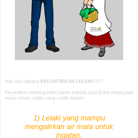
Nak tahu dimana
KECANTIKKAN LELAKI
????
Kecantikan seorang lelaki bukan kepada rupa fizikal tetapi pada
murni rohani. Lelaki yang cantik adalah:-
1) Lelaki yang mampu
mengalirkan air mata untuk
ingatan.