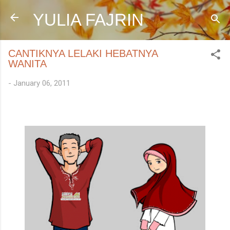
Skip to main content
YULIA FAJRIN
CANTIKNYA LELAKI HEBATNYA
WANITA
-
January 06, 2011