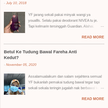
-
July 10, 2018
suka liquid lipstick ni dan kenapa aku tak berapa
suka juga. Tapi mostly suka gila! Yang part tak
YF jarang sekali pakai minyak wangi ya
suka tu boleh adjust. Don't worry! Aku start
youallls. Selalu pakai deodorant NIVEA tu je.
dengan yang elok dulu lah ek! Pros 1) OMG!
Tapi kelmarin tersinggah Guardian. Alahai.
Ringan gila tekstur dia bila dah kering. Serious!
Lemah iman dan wallet . 🤣 Jalan punya jalan
2) Bila dah kering, sentuh plak bibirkan. Alahai!
READ MORE
dalam Guardian, ternampaklah minyak wangi
Lembut plak jadinya bibir ni and smooth gitu. 3)
Syahirah ni. Kebetulan ada sale . RM18 je tau.
Bila minum air, still nampak bekas lipstick kat
Harga adal tak pasti plak. May be dalam RM20
gelas tapi tak obvious pun. Sikit sangat. Tapi tak
Betul Ke Tudung Bawal Fareha Anti
macam tu. Dah lama tak pakai perfume , ambil
tahu lah kalau dah minum bergelas-gelas dan
Kedut?
lah satu yang warna keunguan ni dengan
makan berpinggan-pinggan. 4) Senang nak
-
November 05, 2020
redhanya sebab tak tahu lah wangian dia tu
cuci. Tak perl...
tahan lama ke tak. Warna ungu ni namanya
Assalamualaikum dan salam sejahtera semua!
Magnifique ya anak-anak semua. Bau sweet-
YF bukanlah pemakai tudung bawal tegar tapi
sweet gitu. Lembut je. Bertambah plak dengan
sekali sekala teringin jugalah nak berbawal kan.
hasutan adik perempuan. Zassss rembat satu
Baru-baru ni, YF ada beli sehelai tudung bawal
katanya tapi hakak dia yang bayorrr. 😭 Lepas
READ MORE
dari seorang ejen Fareha ni, iaitu
tu, YF pakailah pergi kerja. So aktiviti tak
@mytudungsister . Bungkusan semua okay
berpeluh sangat. Duduk dalam aircond je. Dari