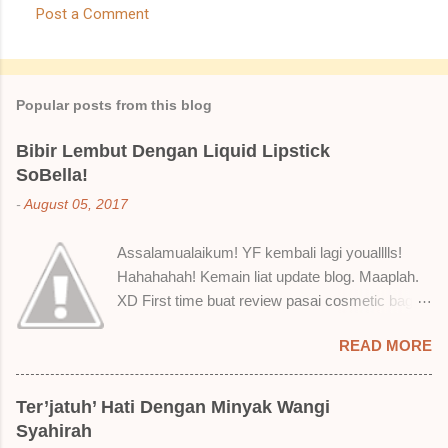
Post a Comment
C
o
m
Popular posts from this blog
m
e
Bibir Lembut Dengan Liquid Lipstick
SoBella!
n
t
-
August 05, 2017
s
Assalamualaikum! YF kembali lagi youalllls!
Hahahahah! Kemain liat update blog. Maaplah.
XD First time buat review pasai cosmetic bagai
ni. Sejak bila tah jadi hantu make up. T.T Okay!
READ MORE
Nak jadikan cerita, a ku baru je beli liquid lipstick
brand SoBella ni. Siap beli 3 kau! Adeh! Dari
atas, Cornflakes Madu, Strawberry Semprit &
Ter’jatuh’ Hati Dengan Minyak Wangi
Rose Makmur Setelah dicuba dengan pelbagai
Syahirah
cara, aku jumpa beberapa sebab kenapa aku