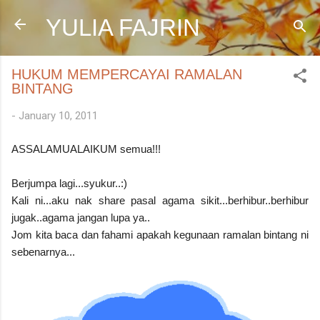
Skip to main content
YULIA FAJRIN
HUKUM MEMPERCAYAI RAMALAN
BINTANG
-
January 10, 2011
ASSALAMUALAIKUM semua!!!
Berjumpa lagi...syukur..:)
Kali ni...aku nak share pasal agama sikit...berhibur..berhibur
jugak..agama jangan lupa ya..
Jom kita baca dan fahami apakah kegunaan ramalan bintang ni
sebenarnya...